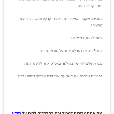
ומתייקר כל הזמן
בסביבה שקטה המאופיינת בצמודי קרקע ונגישה ליציאות
מהעיר !
צמוד לשכונת גליל-ים
בית 5 חדרים במפלס אחד על מגרש מרווח
נכס מושלם למי שרוצה לגור במפלס אחד ללא מדרגות
לפרטים נוספים צרו קשר עם אבי דלח מתיווך לוטוס נדל״ן
אם אתם צריכים למכור נכס בהרצליה לחצו על
מידע