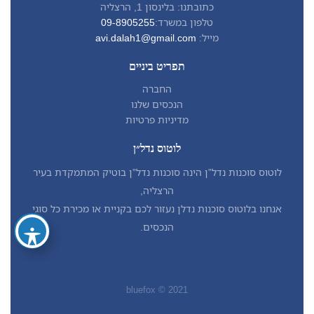
כתובתנו: בלינסון 1, הרצליה
טלפון במשרד:
09-8905255
מייל:
avi.dalah1@gmail.com
תפריט ביניים
החברה
הנכסים שלנו
מדיניות פרטיות
לוטוס נדל״ן
לוטוס סוכנות נדל”ן הינה סוכנות נדל”ן בוטיק המתמקדת בעיר
הרצליה,
אנחנו בלוטוס סוכנות נדלן נעזור לכם בקניית או מכירת כל סוגי
הנכסים.
bluefox © 2021