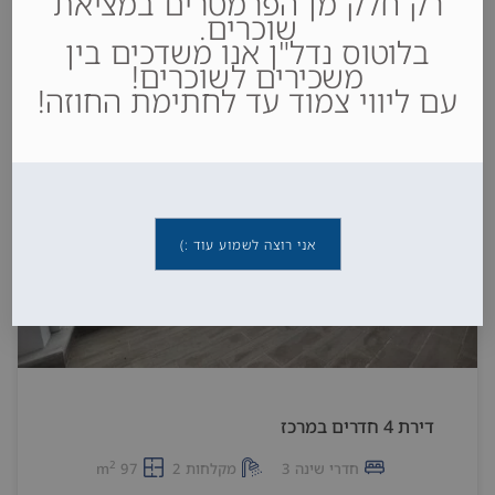
רק חלק מן הפרמטרים במציאת
שוכרים.
6,550,000₪
בלוטוס נדל"ן אנו משדכים בין
משכירים לשוכרים!
עם ליווי צמוד עד לחתימת החוזה!
למכירה
אני רוצה לשמוע עוד :)
דירת 4 חדרים במרכז
2
חדרי שינה 3
מקלחות 2
97 m