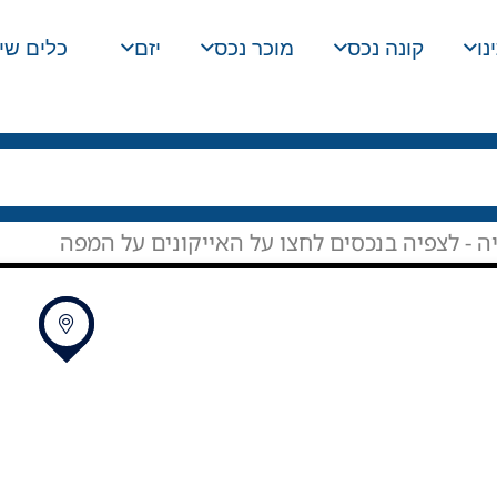
נו
קונה נכס
מוכר נכס
יזם
כלים שי