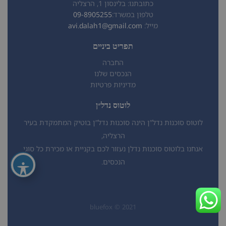
כתובתנו: בלינסון 1, הרצליה
טלפון במשרד:
09-8905255
מייל:
avi.dalah1@gmail.com
תפריט ביניים
החברה
הנכסים שלנו
מדיניות פרטיות
לוטוס נדל״ן
לוטוס סוכנות נדל”ן הינה סוכנות נדל”ן בוטיק המתמקדת בעיר
הרצליה,
אנחנו בלוטוס סוכנות נדלן נעזור לכם בקניית או מכירת כל סוגי
הנכסים.
bluefox © 2021