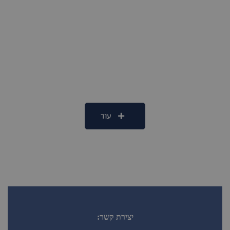
חדש למכירה במרכז השקט של הרצליה
2
חדרי שינה 3
מקלחות 2
100 m
3,270,000₪
עוד
יצירת קשר: