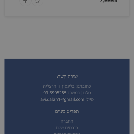
7,999₪
יצירת קשר:
כתובתנו: בלינסון 1, הרצליה
טלפון במשרד:
09-8905255
מייל:
avi.dalah1@gmail.com
תפריט ביניים
החברה
הנכסים שלנו