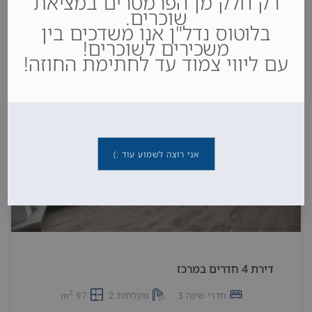
רק חלק מן הפרמטרים במציאת
שוכרים.
6,550,000₪
בלוטוס נדל"ן אנו משדכים בין
משכירים לשוכרים!
עם ליווי צמוד עד לחתימת החוזה!
למכירה
אני רוצה לשמוע עוד :)
דירת 4 חדרים במרכז
2
חדרי שינה 3
מקלחות 2
97 m