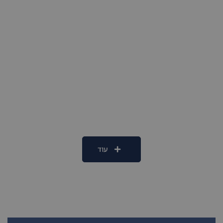
למכירה בפרויקט הגפן הרצליה
2
חדרי שינה 4
מקלחות 2
125 m
4,590,000₪
עוד